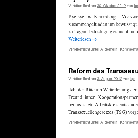
Veröffentlicht am
30. Oktober 2012
von
lq
Bye bye und Neuanfang… Vor zwei J
zusammengefunden um bewusst queer
zu tragen. Jedoch ging es nicht nu
Weiterlesen
→
Veröffentlicht unter
Allgemein
|
Kommentar
Reform des Transsexu
Veröffentlicht am
3. August 2012
von
lqs
[Mit der Bitte um Weiterleitung de
Freund_innen, Kooperationspartner_
heraus ist ein Arbeitskreis entstan
Transsexuellengesetzes (TSG) vorg
Veröffentlicht unter
Allgemein
|
Kommentar