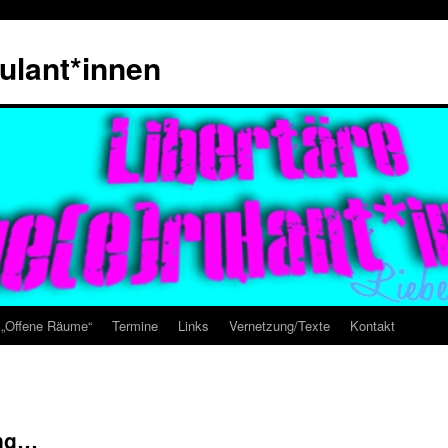
rulant*innen
e „Offene Räume“
Termine
Links
Vernetzung/Texte
Kontakt
ang…