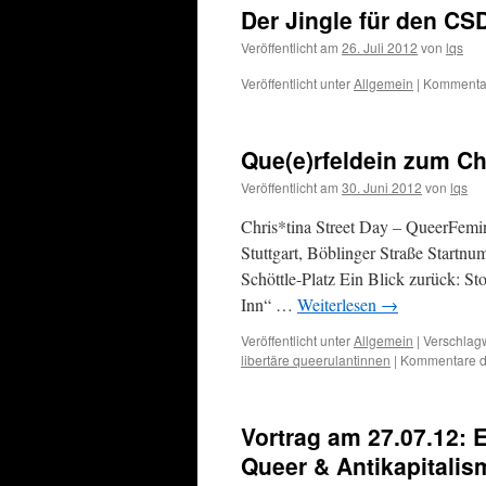
Der Jingle für den CSD
Veröffentlicht am
26. Juli 2012
von
lqs
Veröffentlicht unter
Allgemein
|
Kommentar
Que(e)rfeldein zum Chr
Veröffentlicht am
30. Juni 2012
von
lqs
Chris*tina Street Day – QueerFemini
Stuttgart, Böblinger Straße Startn
Schöttle-Platz Ein Blick zurück: St
Inn“ …
Weiterlesen
→
Veröffentlicht unter
Allgemein
|
Verschlagw
libertäre queerulantinnen
|
Kommentare de
Vortrag am 27.07.12: E
Queer & Antikapitali