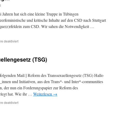
s
ahren hat sich eine kleine Truppe in Tübingen
feministische und kritische Inhalte auf den CSD nach Stuttgart
r que(e)rfeldein zum CSD. Wir sahen die Notwendigkeit …
für
e deaktiviert
Bye
bye
und
ellengesetz (TSG)
Neuanfang…
r folgenden Mail:] Reform des Transsexuellengesetz (TSG) Hallo
innen und Initiativen, aus den Trans*- und Inter*-communities
den, der nun ein Forderungspapier zur Reform des
elegt hat. Wie ihr …
Weiterlesen
→
für
e deaktiviert
Reform
des