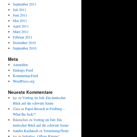
September 2011
Juli 2011
Juni 2011
Mai 2011
April 2011
März 2011
Februar 2011
Dezember 2010
September 2010
Meta
Anmelden
Eintrags-Feed
Kommentar-Feed
WordPress.org
Neueste Kommentare
lqs
zu
Vortrag im Juli: Ein tuntischer
Blick auf die schwule Szene
Gina
zu
Papst-Besuch in Freiburg –
What the fuck?!
Bäumchen
zu
Vortrag im Juli: Ein
tuntischer Blick auf die schwule Szene
Sandra Kiedaisch
zu
Vernetzung/Texte
lqs
zu
Initiative „Offene Räume“