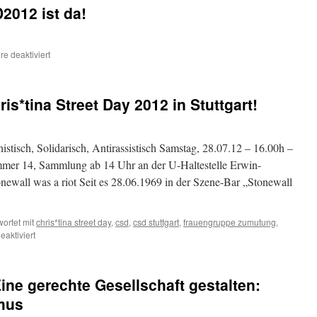
Transsexuellengesetz
2012 ist da!
(TSG)
für
e deaktiviert
Der
Jingle
für
is*tina Street Day 2012 in Stuttgart!
den
CSD2012
ist
da!
stisch, Solidarisch, Antirassistisch Samstag, 28.07.12 – 16.00h –
ummer 14, Sammlung ab 14 Uhr an der U-Haltestelle Erwin-
onewall was a riot Seit es 28.06.1969 in der Szene-Bar „Stonewall
ortet mit
chris*tina street day
,
csd
,
csd stuttgart
,
frauengruppe zumutung
,
für
aktiviert
Que(e)rfeldein
zum
Chris*tina
ine gerechte Gesellschaft gestalten:
Street
Day
smus
2012