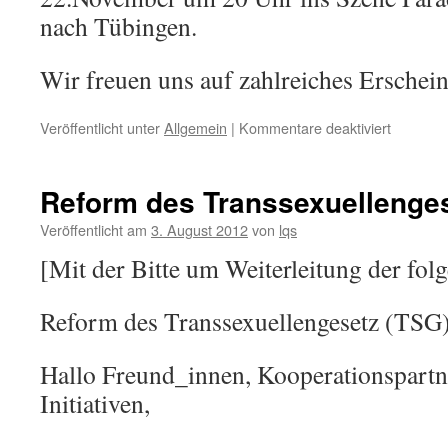
nach Tübingen.
Wir freuen uns auf zahlreiches Erschei
für
Veröffentlicht unter
Allgemein
|
Kommentare deaktiviert
Bye
bye
und
Reform des Transsexuellenges
Neuanf
Veröffentlicht am
3. August 2012
von
lqs
[Mit der Bitte um Weiterleitung der fol
Reform des Transsexuellengesetz (TSG
Hallo Freund_innen, Kooperationspart
Initiativen,