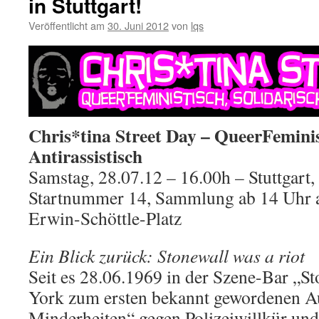
in Stuttgart!
CSD201
ist
Veröffentlicht am
30. Juni 2012
von
lqs
da!
Chris*tina Street Day – QueerFeminist
Antirassistisch
Samstag, 28.07.12 – 16.00h – Stuttgart,
Startnummer 14, Sammlung ab 14 Uhr an
Erwin-Schöttle-Platz
Ein Blick zurück: Stonewall was a riot
Seit es 28.06.1969 in der Szene-Bar „S
York zum ersten bekannt gewordenen Au
Minderheiten“ gegen Polizeiwillkür un