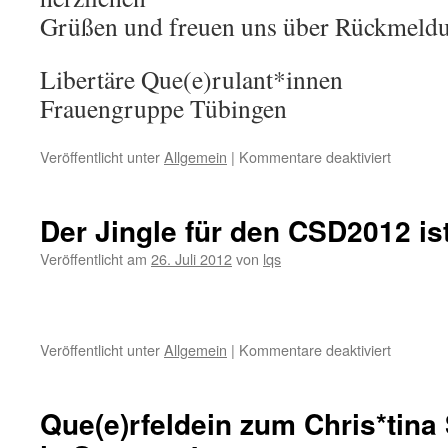
Grüßen und freuen uns über Rückmeldu
Libertäre Que(e)rulant*innen
Frauengruppe Tübingen
für
Veröffentlicht unter
Allgemein
|
Kommentare deaktiviert
Reform
des
Transsex
Der Jingle für den CSD2012 ist
(TSG)
Veröffentlicht am
26. Juli 2012
von
lqs
für
Veröffentlicht unter
Allgemein
|
Kommentare deaktiviert
Der
Jingle
für
Que(e)rfeldein zum Chris*tina
den