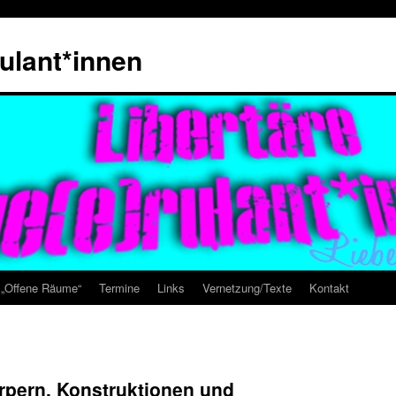
rulant*innen
e „Offene Räume“
Termine
Links
Vernetzung/Texte
Kontakt
rpern, Konstruktionen und