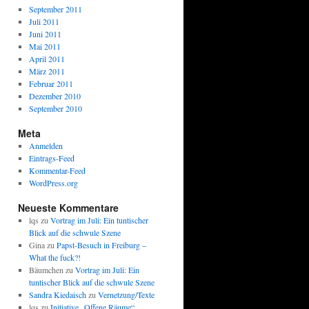
September 2011
Juli 2011
Juni 2011
Mai 2011
April 2011
März 2011
Februar 2011
Dezember 2010
September 2010
Meta
Anmelden
Eintrags-Feed
Kommentar-Feed
WordPress.org
Neueste Kommentare
lqs
zu
Vortrag im Juli: Ein tuntischer
Blick auf die schwule Szene
Gina
zu
Papst-Besuch in Freiburg –
What the fuck?!
Bäumchen
zu
Vortrag im Juli: Ein
tuntischer Blick auf die schwule Szene
Sandra Kiedaisch
zu
Vernetzung/Texte
lqs
zu
Initiative „Offene Räume“