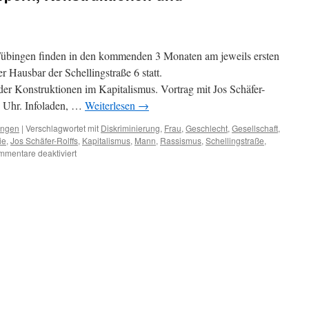
Tübingen finden in den kommenden 3 Monaten am jeweils ersten
 Hausbar der Schellingstraße 6 statt.
tionen im Kapitalismus. Vortrag mit Jos Schäfer-
0 Uhr. Infoladen, …
Weiterlesen
→
ungen
|
Verschlagwortet mit
Diskriminierung
,
Frau
,
Geschlecht
,
Gesellschaft
,
ie
,
Jos Schäfer-Rolffs
,
Kapitalismus
,
Mann
,
Rassismus
,
Schellingstraße
,
für
mentare deaktiviert
Vortragsreihe
„Von
Körpern,
Konstruktionen
und
Kapitalismus“