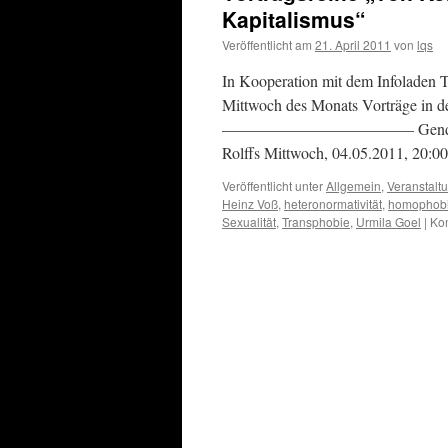
Kapitalismus“
Veröffentlicht am
21. April 2011
von
lqs
In Kooperation mit dem Infoladen 
Mittwoch des Monats Vorträge in der
———————————— Gender Konstruk
Rolffs Mittwoch, 04.05.2011, 20:0
Veröffentlicht unter
Allgemein
,
Veranstalt
Heinz Voß
,
heteronormativität
,
homophob
Sexualität
,
Transphobie
,
Urmila Goel
|
Kom