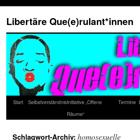
Zum
Inhalt
Libertäre Que(e)rulant*innen
springen
Start
Selbstverständnis
Initiative „Offene
Termine
Räume“
homosexuelle
Schlagwort-Archiv: