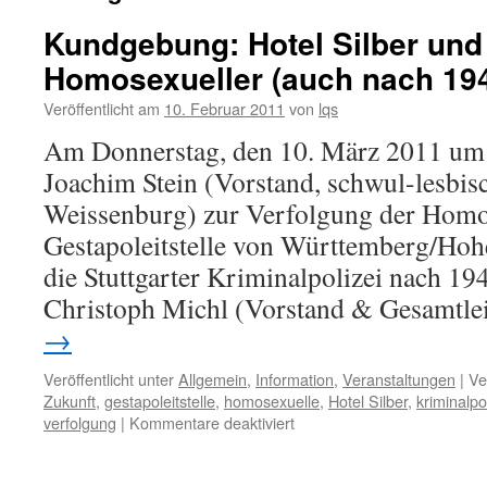
Kundgebung: Hotel Silber und
Homosexueller (auch nach 19
Veröffentlicht am
10. Februar 2011
von
lqs
Am Donnerstag, den 10. März 2011 um 
Joachim Stein (Vorstand, schwul-lesbi
Weissenburg) zur Verfolgung der Homo
Gestapoleitstelle von Württemberg/Hoh
die Stuttgarter Kriminalpolizei nach 1
Christoph Michl (Vorstand & Gesamtle
→
Veröffentlicht unter
Allgemein
,
Information
,
Veranstaltungen
|
Ve
Zukunft
,
gestapoleitstelle
,
homosexuelle
,
Hotel Silber
,
kriminalpo
für
verfolgung
|
Kommentare deaktiviert
Kundgebung:
Hotel
Silber