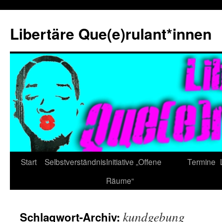
Zum
Inhalt
Libertäre Que(e)rulant*innen
springen
Start
Selbstverständnis
Initiative „Offene
Termine
Räume“
kundgebung
Schlagwort-Archiv: