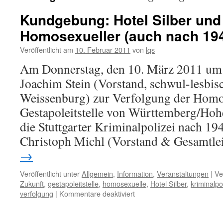
Kundgebung: Hotel Silber und
Homosexueller (auch nach 19
Veröffentlicht am
10. Februar 2011
von
lqs
Am Donnerstag, den 10. März 2011 um 
Joachim Stein (Vorstand, schwul-lesbi
Weissenburg) zur Verfolgung der Homo
Gestapoleitstelle von Württemberg/Hoh
die Stuttgarter Kriminalpolizei nach 1
Christoph Michl (Vorstand & Gesamtle
→
Veröffentlicht unter
Allgemein
,
Information
,
Veranstaltungen
|
Ve
Zukunft
,
gestapoleitstelle
,
homosexuelle
,
Hotel Silber
,
kriminalpo
für
verfolgung
|
Kommentare deaktiviert
Kundgebung:
Hotel
Silber