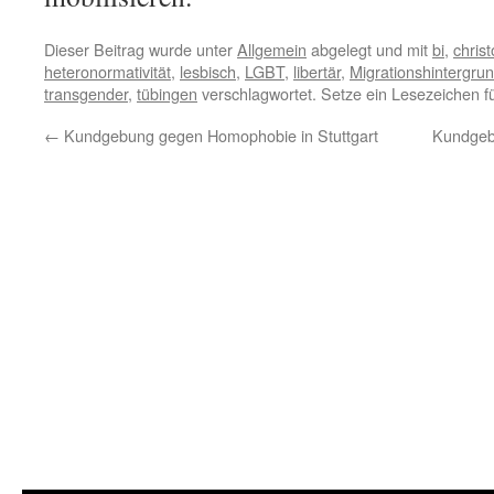
Dieser Beitrag wurde unter
Allgemein
abgelegt und mit
bi
,
chris
heteronormativität
,
lesbisch
,
LGBT
,
libertär
,
Migrationshintergru
transgender
,
tübingen
verschlagwortet. Setze ein Lesezeichen f
←
Kundgebung gegen Homophobie in Stuttgart
Kundgebu