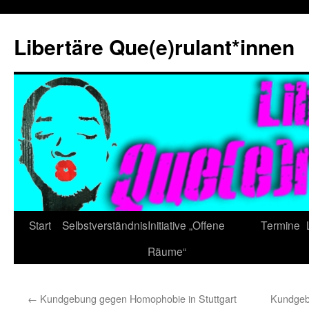
Zum
Inhalt
Libertäre Que(e)rulant*innen
springen
Start
Selbstverständnis
Initiative „Offene
Termine
Räume“
←
Kundgebung gegen Homophobie in Stuttgart
Kundgebu