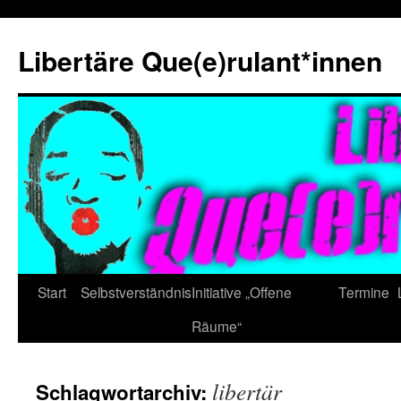
Zum
Inhalt
Libertäre Que(e)rulant*innen
springen
Start
Selbstverständnis
Initiative „Offene
Termine
Räume“
libertär
Schlagwortarchiv: