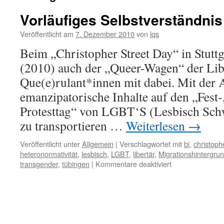
Vorläufiges Selbstverständnis
Veröffentlicht am
7. Dezember 2010
von
lqs
Beim „Christopher Street Day“ in Stuttg
(2010) auch der „Queer-Wagen“ der Lib
Que(e)rulant*innen mit dabei. Mit der A
emanzipatorische Inhalte auf den „Fest
Protesttag“ von LGBT‘S (Lesbisch Sch
zu transportieren …
Weiterlesen
→
Veröffentlicht unter
Allgemein
|
Verschlagwortet mit
bi
,
christoph
heteronormativität
,
lesbisch
,
LGBT
,
libertär
,
Migrationshintergru
für
transgender
,
tübingen
|
Kommentare deaktiviert
Vorläufiges
Selbstverständn