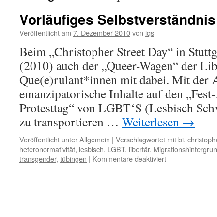
Vorläufiges Selbstverständnis
Veröffentlicht am
7. Dezember 2010
von
lqs
Beim „Christopher Street Day“ in Stuttg
(2010) auch der „Queer-Wagen“ der Lib
Que(e)rulant*innen mit dabei. Mit der A
emanzipatorische Inhalte auf den „Fest
Protesttag“ von LGBT‘S (Lesbisch Sch
zu transportieren …
Weiterlesen
→
Veröffentlicht unter
Allgemein
|
Verschlagwortet mit
bi
,
christoph
heteronormativität
,
lesbisch
,
LGBT
,
libertär
,
Migrationshintergru
für
transgender
,
tübingen
|
Kommentare deaktiviert
Vorläufiges
Selbstverständn