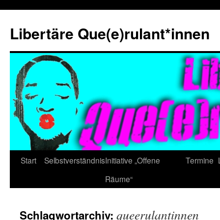
Zum
Inhalt
Libertäre Que(e)rulant*innen
springen
Start
Selbstverständnis
Initiative „Offene
Termine
Räume“
queerulantinnen
Schlagwortarchiv: