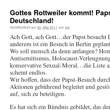
Que(e)ru
und
Gottes Rottweiler kommt! Pap
Queere
Deutschland!
Hochsch
im
Veröffentlicht am
30. Mai 2011
von
lqs
Radio
Ach Gott, ach Gott…der Papst besucht 
anderem ist ein Besuch in Berlin geplant
Wo soll mensch da denn anfangen? Hom
Antisemitismus, Holocaust-Verleugnung
konservative Sexual-Moral…die Liste a
scheint endlos.
Wir hoffen, dass der Papst-Besuch durch
Aktionen gebührend begleitet und gestö
auf, sich zu beteiligen.
Es hat sich ein Bündnis gebildet, das d