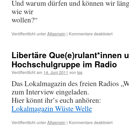
Und warum dürfen und können wir längs
wie wir
wollen?“
für
Veröffentlicht unter
Allgemein
|
Kommentare deaktiviert
Worksho
beim
„Action,
Libertäre Que(e)rulant*innen 
Mond
Hochschulgruppe im Radio
&
Sterne“
Veröffentlicht am
14. Juni 2011
von
lqs
Das Lokalmagazin des freien Radios „W
zum Interview eingeladen.
Hier könnt ihr’s euch anhören:
Lokalmagazin Wüste Welle
für
Veröffentlicht unter
Allgemein
|
Kommentare deaktiviert
Libertäre