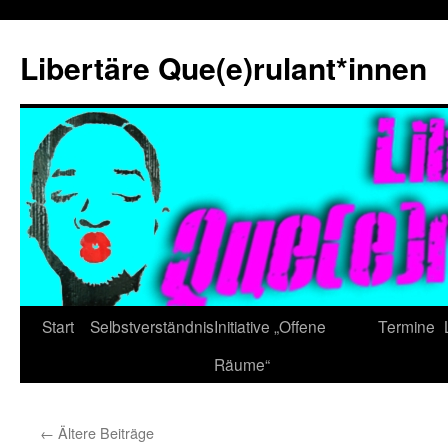
Zum
Inhalt
Libertäre Que(e)rulant*innen
springen
Start
Selbstverständnis
Initiative „Offene
Termine
Räume“
←
Ältere Beiträge