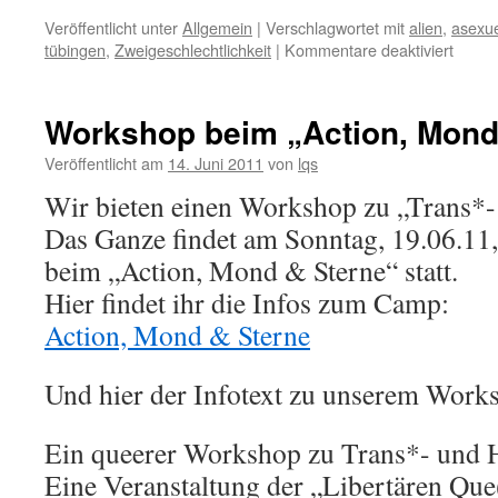
Veröffentlicht unter
Allgemein
|
Verschlagwortet mit
alien
,
asexue
für
tübingen
,
Zweigeschlechtlichkeit
|
Kommentare deaktiviert
Trash-
Theate
Die
Workshop beim „Action, Mond
libert
Que(e)
Veröffentlicht am
14. Juni 2011
von
lqs
stellen
Wir bieten einen Workshop zu „Trans*
sich
vor
Das Ganze findet am Sonntag, 19.06.11,
beim „Action, Mond & Sterne“ statt.
Hier findet ihr die Infos zum Camp:
Action, Mond & Sterne
Und hier der Infotext zu unserem Work
Ein queerer Workshop zu Trans*- und
Eine Veranstaltung der „Libertären Que