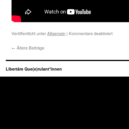
für
Veröffentlicht unter
Allgemein
|
Kommentare deaktiviert
Gottes
Rottweile
←
Ältere Beiträge
kommt!
Papstbe
in
Deutschl
Libertäre Que(e)rulant*innen